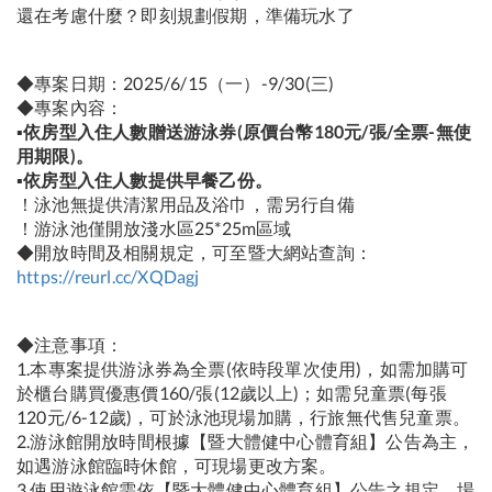
還在考慮什麼？即刻規劃假期，準備玩水了
◆專案日期：2025/6/15（一）-9/30(三)
◆專案內容：
▪️依房型入住人數贈送游泳券(原價台幣180元/張/全票-無使
用期限)。
▪️依房型入住人數提供早餐乙份。
！泳池無提供清潔用品及浴巾，需另行自備
！游泳池僅開放淺水區25*25m區域
◆開放時間及相關規定，可至暨大網站查詢：
https://reurl.cc/XQDagj
◆注意事項：
1.本專案提供游泳券為全票(依時段單次使用)，如需加購可
於櫃台購買優惠價160/張(12歲以上)；如需兒童票(每張
120元/6-12歲)，可於泳池現場加購，行旅無代售兒童票。
2.游泳館開放時間根據【暨大體健中心體育組】公告為主，
如遇游泳館臨時休館，可現場更改方案。
3.使用遊泳館需依【暨大體健中心體育組】公告之規定，場