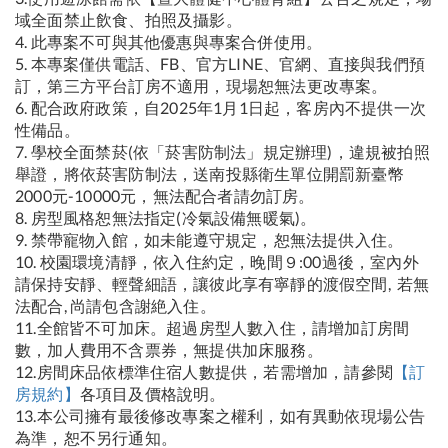
域全面禁止飲食、拍照及攝影。
4. 此專案不可與其他優惠與專案合併使用。
5. 本專案僅供電話、FB、官方LINE、官網、直接與我們預
訂，第三方平台訂房不適用，現場恕無法更改專案。
6. 配合政府政策，自2025年1月1日起，客房內不提供一次
性備品。
7. 學校全面禁菸(依「菸害防制法」規定辦理)，違規被拍照
舉證，將依菸害防制法，送南投縣衛生單位開罰新臺幣
2000元-10000元，無法配合者請勿訂房。
8. 房型風格恕無法指定(冷氣設備無暖氣)。
9. 禁帶寵物入館，如未能遵守規定，恕無法提供入住。
10. 校園環境清靜，依入住約定，晚間９:00過後，室內外
請保持安靜、輕聲細語，讓彼此享有寧靜的渡假空間, 若無
法配合, 尚請包含謝絶入住。
11.全館皆不可加床。超過房型人數入住，請增加訂房間
數，加人費用不含票券，無提供加床服務。
12.房間床品依標準住宿人數提供，若需增加，請參閱
【訂
房規約】
各項目及價格說明。
13.本公司擁有最後修改專案之權利，如有異動依現場公告
為準，恕不另行通知。