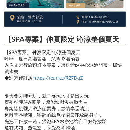
【SPA專案】仲夏限定 沁涼整個夏天
【SPA專案】 仲夏限定 沁涼整個夏天
嗶嗶！夏日高溫警報，急需降溫消暑
入住暨大行旅預訂本專案，贈送體健中心泳池門票，暢快
戲水去
◆點這裡訂房
https://reurl.cc/R27DqZ
夏天要去哪裡玩，就是要玩水才是出去玩
廣受好評SPA專案，讓你嬉戲沒有壓力～
專案提供暨大游泳館票券，盡情享受清涼
遠離鬧區嘈雜，寧靜的綠色校園最能放鬆身心，
先把工作放一邊，浸泡SPA水療池讓自己好好放鬆
還有烤箱、蒸氣室，享受桑拿體驗，