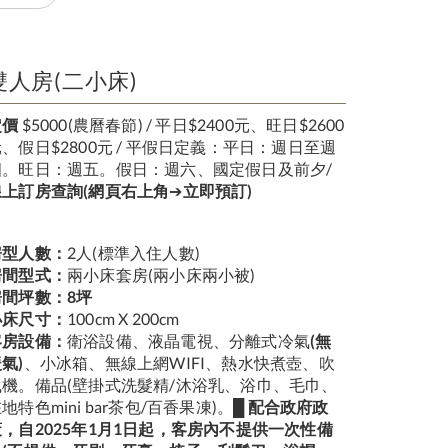
雙人房(二小床)
定價
$5000(農曆春節) / 平日$2400元、旺日$2600
、假日$2800元 / 平假日定義：平日：週日至週
四。旺日：週五。假日：週六、國定假日及前夕/
線上訂房查詢(網頁右上角
➔
立即預訂)
房型人數：
2人(標準入住人數)
房間型式：
兩小床套房(兩小床兩小被)
房間坪數：8坪
小床尺寸：
100cm X 200cm
客房設備：
衛浴設備、液晶電視、分離式冷氣
(無
氣)
、小冰箱、無線上網WIFI、熱水快煮壺、吹
風機。備品(壁掛式洗髮精/沐浴乳、浴巾、毛巾、
地特色mini bar茶包/百香果凍)。█
配合政府政
策，自2025年1月1日起，客房內不提供一次性備