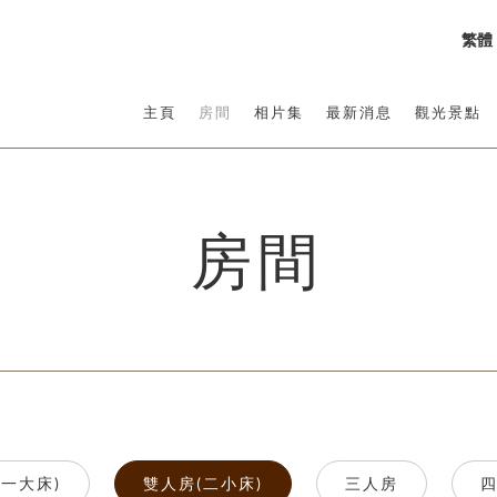
繁體
主頁
房間
相片集
最新消息
觀光景點
房間
(一大床)
雙人房(二小床)
三人房