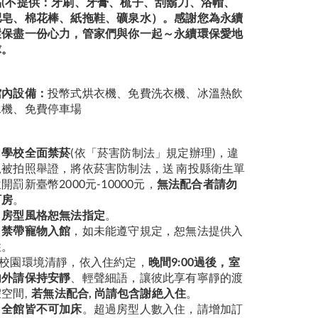
品(不提供：牙刷、牙膏、梳子、刮鬍刀、浴帽、
肥皂、棉花棒、紙拖鞋、礦泉水）。感謝您為永續
環保盡一份心力，管家們與你一起～永續環保愛地
球。
館內設備：
投幣式烘衣機、免費洗衣機、冰溫熱飲
水機、免費停車場
▶學校全面禁菸
(依「菸害防制法」規定辦理)，違
規被拍照舉證，將依菸害防制法，送 南投縣衛生單
開罰新臺幣2000元-10000元，
無法配合者請勿
訂房
。
▶房型風格恕無法指定
。
▶禁帶寵物入館
，如未能遵守規定，恕無法提供入
住。
校園環境清靜，依入住約定，
晚間9:00過後，室
內外請保持安靜
、輕聲細語，讓彼此享有寧靜的渡
假空間,
若無法配合, 尚請包含謝絶入住
。
▶全館皆不可加床
。超過房型人數入住，請增加訂