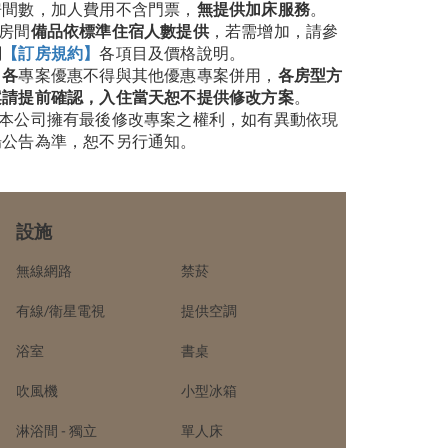
房間數，加人費用不含門票，
無提供加床服務
。
房間
備品依標準住宿人數提供
，若需增加，請參
閱
【訂房規約】
各項目及價格說明。
▶各
專案優惠不得與其他優惠專案併用，
各房型方
案請提前確認，入住當天恕不提供修改方案
。
本公司擁有最後修改專案之權利，如有異動依現
場公告為準，恕不另行通知。
設施
無線網路
禁菸
有線/衛星電視
提供空調
浴室
書桌
吹風機
小型冰箱
淋浴間 - 獨立
單人床