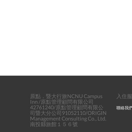
原點．暨大行旅NCNU Campus
入住服務
Inn /原點管理顧問有限公司
42761240/原點管理顧問有限公
聯絡我
司暨大分公司91052110/ORIGIN
Management Consulting Co., Ltd.
南投縣旅館１５６號