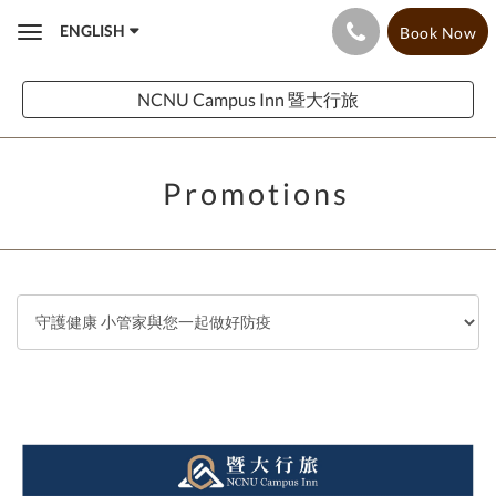
ENGLISH
Book Now
Toggle
navigation
NCNU Campus Inn 暨大行旅
Promotions