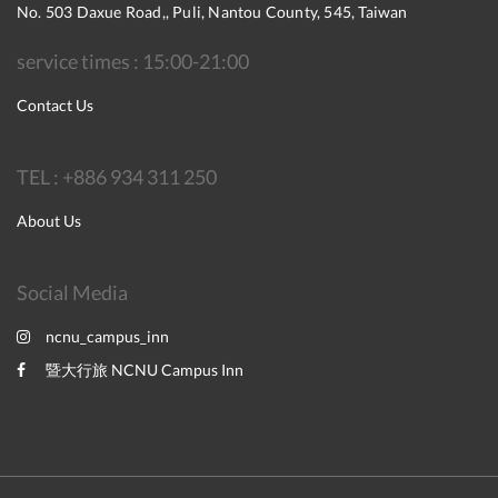
No. 503 Daxue Road,, Puli, Nantou County, 545, Taiwan
service times : 15:00-21:00
Contact Us
TEL : +886 934 311 250
About Us
Social Media
ncnu_campus_inn
暨大行旅 NCNU Campus Inn